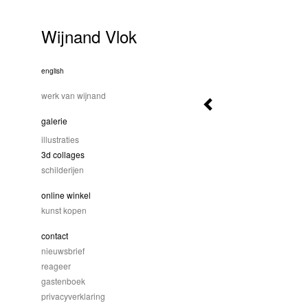
Wijnand Vlok
english
werk van wijnand
galerie
illustraties
3d collages
schilderijen
online winkel
kunst kopen
contact
nieuwsbrief
reageer
gastenboek
privacyverklaring